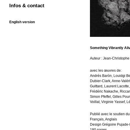
En cours
Infos & contact
Contact
CV
Liens
English version
Something Vibrantly Ali
Auteur : Jean-Christophe
avec les œuvres de:
Andrés Barón, Louidgi Be
Dubier-Clark, Anne-Valér
Guittard, Laurent Lacotte
Frédéric Nakache, Riccar
Simon Pfeffel, Gilles Pou
Voillat, Virginie Yassef,
Publié avec le soutien du
Français, Anglais
Design Grégoire Pujade-
180 pages