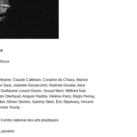
ve
 Arcos
ltrame, Claude Cattelain, Coraline de Chiara, Marion
ie Gasc, Isabelle Giovacchini, Noémie Goudal, Alice
, Guillaume Linard-Osorio, Souad Mani, Wilfried Nail,
do Olerhead, Angyvir Padilla, Hélène Paris, Régis Perray,
rtier, Olivier Sévère, Sammy Stein, Éric Stephany, Vincent
 Léonie Young
 Centre national des arts plastiques.
Lauraine