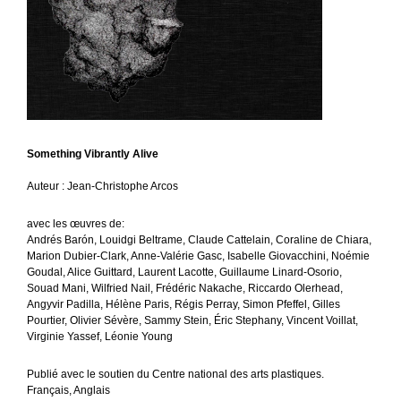
English version
Something Vibrantly Alive
Auteur : Jean-Christophe Arcos
avec les œuvres de:
Andrés Barón, Louidgi Beltrame, Claude Cattelain, Coraline de Chiara,
Marion Dubier-Clark, Anne-Valérie Gasc, Isabelle Giovacchini, Noémie
Goudal, Alice Guittard, Laurent Lacotte, Guillaume Linard-Osorio,
Souad Mani, Wilfried Nail, Frédéric Nakache, Riccardo Olerhead,
Angyvir Padilla, Hélène Paris, Régis Perray, Simon Pfeffel, Gilles
Pourtier, Olivier Sévère, Sammy Stein, Éric Stephany, Vincent Voillat,
Virginie Yassef, Léonie Young
Publié avec le soutien du Centre national des arts plastiques.
Français, Anglais