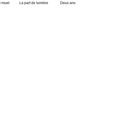
i muet
La part de lumière
Deux ans