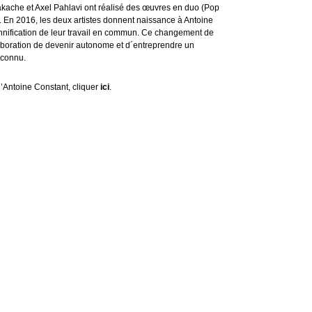
kache et Axel Pahlavi ont réalisé des œuvres en duo (Pop
. En 2016, les deux artistes donnent naissance à Antoine
onnification de leur travail en commun. Ce changement de
laboration de devenir autonome et d´entreprendre un
nconnu.
 d’Antoine Constant, cliquer
ici
.