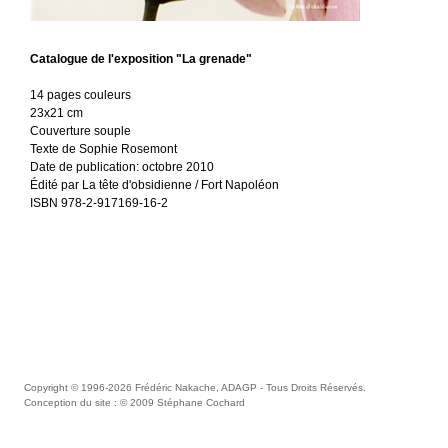
Textes
L’objet et/de la photographie
Mémoires Intemporelles
Notes sur mon travail
Baiser cannibale
L'herbe rouge
La grenade
Actualités
Catalogue de l'exposition "La grenade"
En cours
Infos & contact
Contact
CV
Liens
14 pages couleurs
23x21 cm
English version
Couverture souple
Texte de Sophie Rosemont
Date de publication: octobre 2010
Édité par La tête d'obsidienne / Fort Napoléon
ISBN 978-2-917169-16-2
Copyright © 1996-2026
Frédéric Nakache, ADAGP
- Tous Droits Réservés.
Conception du site : © 2009
Stéphane Cochard