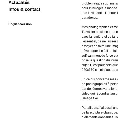
Actualités
problématiques qui me son
En cours
pour interroger le monde
Infos & contact
que la violence, l’amour, 
Contact
CV
Liens
paradoxes.
English version
Mes photographies et mes 
Travailler ainsi me perm
avec la lumière et de fai
l’essentiel, de ne laisser
essayer de faire une imag
développer. Le fait de lai
suffisamment de force et 
pose la question du format
sujet. C’est pour cela que
220x170 cm et d’autres q
En ce qui concerne mes v
de photographies à peine 
par de légères variations
vidéo qui répondrait au p
l’image fixe.
Par ailleurs, j’ai aussi u
de la sculpture classique
d’éléments gonflables. 