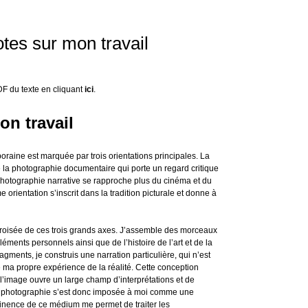
tes sur mon travail
DF du texte en cliquant
ici
.
on travail
raine est marquée par trois orientations principales. La
e la photographie documentaire qui porte un regard critique
 photographie narrative se rapproche plus du cinéma et du
e orientation s’inscrit dans la tradition picturale et donne à
 croisée de ces trois grands axes. J’assemble des morceaux
éments personnels ainsi que de l’histoire de l’art et de la
gments, je construis une narration particulière, qui n’est
e ma propre expérience de la réalité. Cette conception
 l’image ouvre un large champ d’interprétations et de
La photographie s’est donc imposée à moi comme une
rtinence de ce médium me permet de traiter les