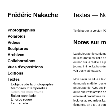
Frédéric Nakache
Textes — No
Photographies
Télécharger la version P
2023 - 2026
2021 - 2022
2018 - 2020
2016 - 2017
2013 - 2015
2011 - 2012
2008 - 2010
Polaroids
Notes sur m
Golden ecstasy
Brutales curiosa
Vidéos
Le brasier
Échappée
La caresse
Rébecca
Écho
Sculptures
Composition 5
Composition 4
Composition 3
Composition 2
Composition 1
La photographie contempo
Archives
plus courante est celle d
Senex
Natures mortes
Pulsars
Réactions atomiques
Trous noirs
Flashs
Jeunes filles
Vanités
La frontière
Try walking in my shoes
L'attente
Interludes romantiques
L'abîme
Le caprice
Les mains ont la parole
Bang Bang
Noos
2006 à 1972
Infusion d'enfance
Les vases communicants
Miscellanée
Collaborations
ou non sur la réalité. La
Avec Axel Pahlavi
Avec Stéphane Margolis
Vues d'expositions
journal intime. La troisièm
voir des « tableaux ».
Power flower
Brutales curiosa
Le fil du rasoir
Baiser cannibale
Eponyme
Image...in / images...off
L'herbe rouge
La grenade
Phénix silencieux
Electromagnetic spectrum
Les émissions des pulsars
Les vases communicants
Fais-moi confiance...
Éditions
Something Vibrantly Alive
Yes Future
Pickpocket
La grenade
I am not a sextoy
Textes
Mon travail se situe à la
du monde matériel, des él
L’objet et/de la photographie
Mémoires Intemporelles
photographie. Avec ces fra
Notes sur mon travail
autre que l’exploration d
Baiser cannibale
éclatée et protéiforme de
L'herbe rouge
lectures au regardeur. 
La grenade
évidence. En effet, la pe