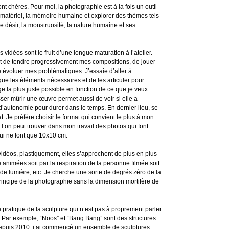
t chères. Pour moi, la photographie est à la fois un outil
 matériel, la mémoire humaine et explorer des thèmes tels
le désir, la monstruosité, la nature humaine et ses
vidéos sont le fruit d’une longue maturation à l’atelier.
et de tendre progressivement mes compositions, de jouer
re évoluer mes problématiques. J’essaie d’aller à
 que les éléments nécessaires et de les articuler pour
e la plus juste possible en fonction de ce que je veux
sser mûrir une œuvre permet aussi de voir si elle a
d’autonomie pour durer dans le temps. En dernier lieu, se
. Je préfère choisir le format qui convient le plus à mon
 l’on peut trouver dans mon travail des photos qui font
ui ne font que 10x10 cm.
idéos, plastiquement, elles s’approchent de plus en plus
animées soit par la respiration de la personne filmée soit
 de lumière, etc. Je cherche une sorte de degrés zéro de la
rincipe de la photographie sans la dimension mortifère de
ne pratique de la sculpture qui n’est pas à proprement parler
. Par exemple, “Noos” et “Bang Bang” sont des structures
Depuis 2010, j’ai commencé un ensemble de sculptures